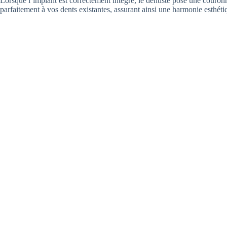
Lorsque l’implant est correctement intégré, le dentiste pose une couronn
parfaitement à vos dents existantes, assurant ainsi une harmonie esthéti